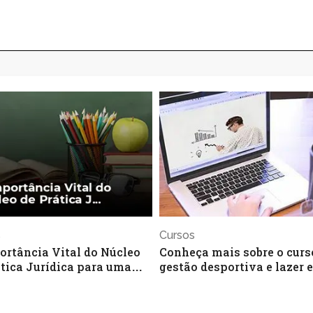
s
Cursos
ortância Vital do Núcleo
Conheça mais sobre o curs
ática Jurídica para uma
gestão desportiva e lazer e
dade de Direito
transforme sua carreira na
de julho de 2026
23 de julho de 2026
do esporte