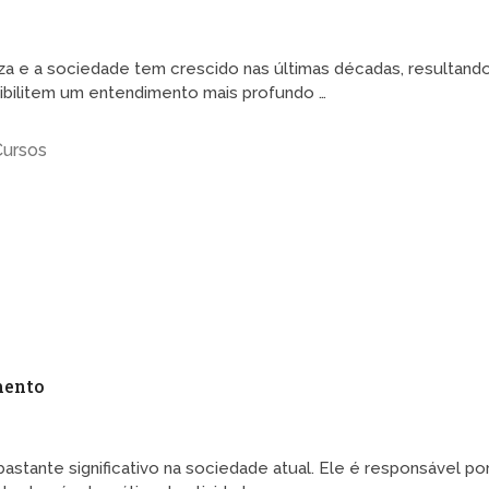
a e a sociedade tem crescido nas últimas décadas, resultand
bilitem um entendimento mais profundo …
Cursos
mento
bastante significativo na sociedade atual. Ele é responsável po