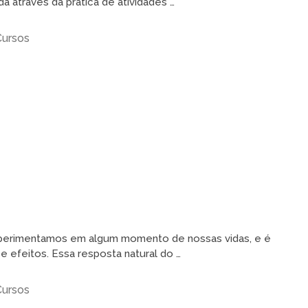
 através da prática de atividades …
Cursos
perimentamos em algum momento de nossas vidas, e é
e efeitos. Essa resposta natural do …
Cursos