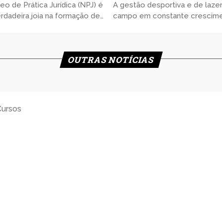
eo de Prática Jurídica (NPJ) é
A gestão desportiva e de laze
rdadeira joia na formação de
campo em constante crescime
er estudante de Direito. Ele
especialmente em um mundo
enas complementa a grade
o esporte e as atividades recr
ular, mas atua como uma ponte
estão se tornando cada vez ma
OUTRAS NOTÍCIAS
Cursos