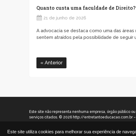
Quanto custa uma faculdade de Direito?
21 de junho de 2026
A advocacia se destaca como uma das áreas ma
sentem atraídos pela possibilidade de seguir u
Anterior
Este site não representa nenhuma empresa, órgão público ou p
serviços citados. © 2026 http://entretantoeducacao.com.br – 
Este site utiliza cookies para melhorar sua experiência de naveg
Disclaimer
|
Contato
|
Termos de Uso
|
Política de P