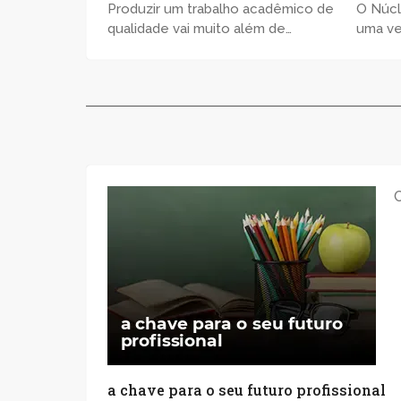
Produzir um trabalho acadêmico de
O Núcl
qualidade vai muito além de
uma ve
simplesmente seguir um conjunto de
qualqu
normas. É uma oportunidade valiosa
não ap
para demonstrar habilidades,
curric
aprofundar conhecimentos e
…
contribuir para a …
a chave para o seu futuro profissional