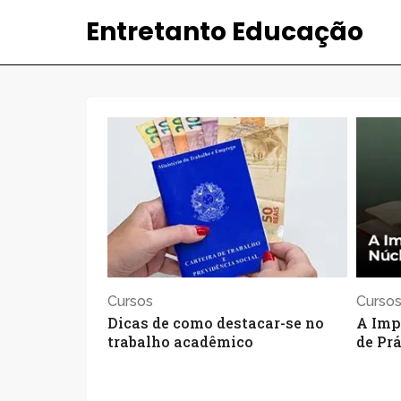
Entretanto Educação
Cursos
Curso
Dicas de como destacar-se no
A Imp
trabalho acadêmico
de Pr
Facul
4 de agosto de 2026
24 