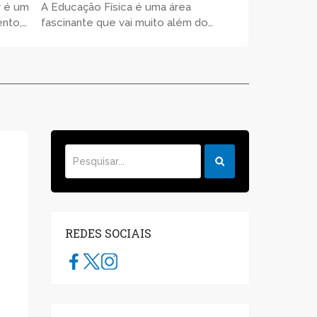
r é um
A Educação Física é uma área
nto,
fascinante que vai muito além do
 onde
simples exercício. Ela envolve
eativas
movimento, saúde e qualidade de
is …
vida, desempenhando um papel
crucial em nossa sociedade …
REDES SOCIAIS