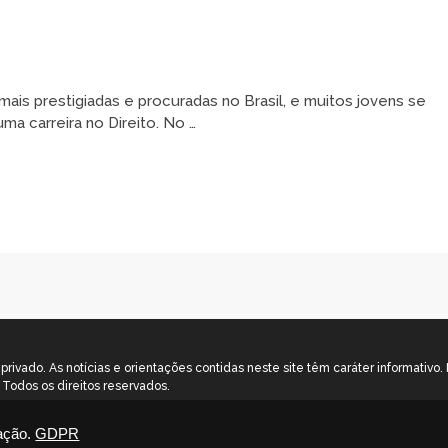
is prestigiadas e procuradas no Brasil, e muitos jovens se
ma carreira no Direito. No …
rivado. As notícias e orientações contidas neste site têm caráter informativo
Todos os direitos reservados.
ação.
GDPR
rivacidade