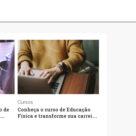
Cursos
o de
Conheça o curso de Educação
Física e transforme sua carreira
 área
profissional
15 de julho de 2026